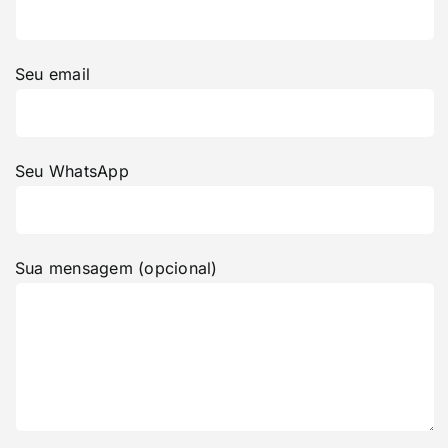
Seu email
Seu WhatsApp
Sua mensagem (opcional)