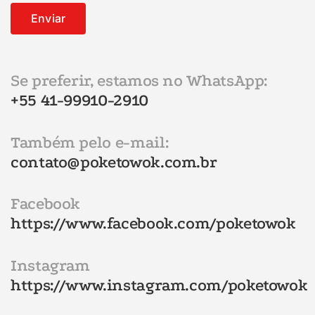
Se preferir, estamos no WhatsApp:
+55 41-99910-2910
Também pelo e-mail:
contato@poketowok.com.br
Facebook
https://www.facebook.com/poketowok
Instagram
https://www.instagram.com/poketowok